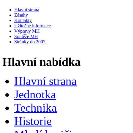
Hlavní strana
Zásahy
Kontakty
Užitečné informace
Výpravy MH
Soutěže MH
Stránky do 2007
Hlavní nabídka
Hlavní strana
Jednotka
Technika
Historie