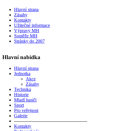
Hlavní strana
Zásahy
Kontakty
Užitečné informace
Výpravy MH
Soutěže MH
Stránky do 2007
Hlavní nabídka
Hlavní strana
Jednotka
Akce
Zásahy
Technika
Historie
Mladí hasiči
Sport
Pro veřejnost
Galerie
--------------------------------------------------
Kontakty