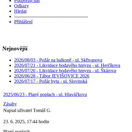
Podporují nás
Odkazy
Hledat
--------------------------------------------------
Přihlášení
Nejnovější
2026/08/03 - Požár na balkoně - ul. Skřivanova
2026/07/21 - Likvidace bodavého hmyzu - ul. Herčíkova
2026/07/20 - Likvidace bodavého hmyzu - ul. Škárova
2026/06/28 - Tábor JEVIŠOVICE 2026
2026/07/17 - Požár bytu - ul. Slovinská
2025/06/23 - Planý poplach - ul. Hlaváčkova
Zásahy
Napsal uživatel Tomáš G.
23. 6. 2025, 17:44 hodin
Planý poplach