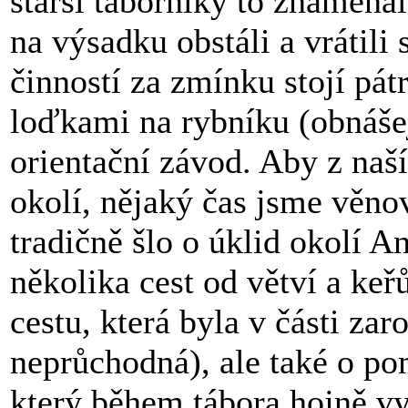
starší táborníky to znamena
na výsadku obstáli a vrátili 
činností za zmínku stojí pát
loďkami na rybníku (obnášej
orientační závod. Aby z naší
okolí, nějaký čas jsme věnov
tradičně šlo o úklid okolí A
několika cest od větví a keř
cestu, která byla v části zar
neprůchodná), ale také o po
který během tábora hojně v