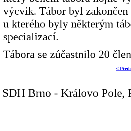
výcvik. Tábor byl zakonče
u kterého byly některým tá
specializací.
Tábora se zúčastnilo 20 člen
< Před
SDH Brno - Královo Pole,