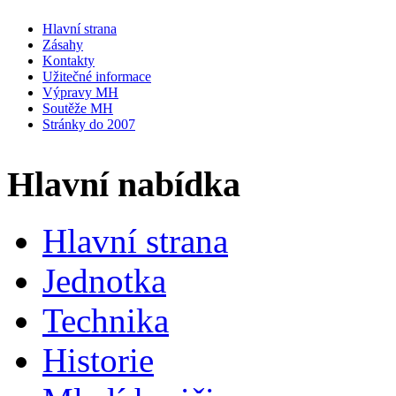
Hlavní strana
Zásahy
Kontakty
Užitečné informace
Výpravy MH
Soutěže MH
Stránky do 2007
Hlavní nabídka
Hlavní strana
Jednotka
Technika
Historie