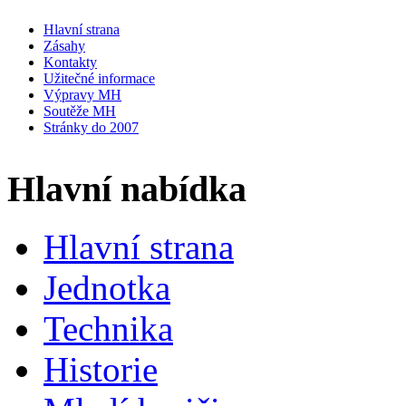
Hlavní strana
Zásahy
Kontakty
Užitečné informace
Výpravy MH
Soutěže MH
Stránky do 2007
Hlavní nabídka
Hlavní strana
Jednotka
Technika
Historie