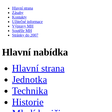
Hlavní strana
Zásahy
Kontakty
Užitečné informace
Výpravy MH
Soutěže MH
Stránky do 2007
Hlavní nabídka
Hlavní strana
Jednotka
Technika
Historie