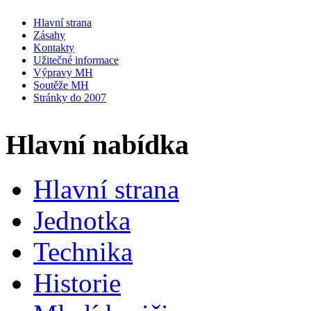
Hlavní strana
Zásahy
Kontakty
Užitečné informace
Výpravy MH
Soutěže MH
Stránky do 2007
Hlavní nabídka
Hlavní strana
Jednotka
Technika
Historie