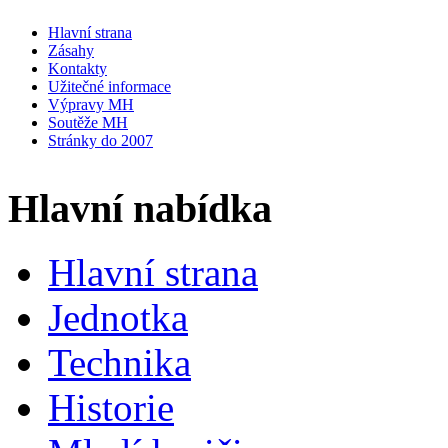
Hlavní strana
Zásahy
Kontakty
Užitečné informace
Výpravy MH
Soutěže MH
Stránky do 2007
Hlavní nabídka
Hlavní strana
Jednotka
Technika
Historie