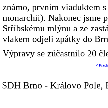
známo, prvním viaduktem s 
monarchii). Nakonec jsme pr
Stříbskému mlýnu a ze zastá
vlakem odjeli zpátky do Brn
Výpravy se zúčastnilo 20 čl
< Před
SDH Brno - Královo Pole,