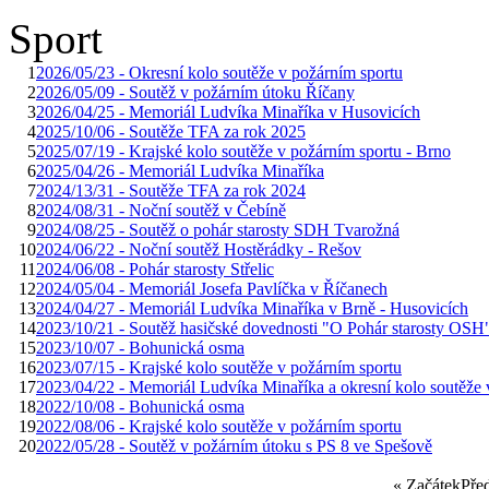
Sport
1
2026/05/23 - Okresní kolo soutěže v požárním sportu
2
2026/05/09 - Soutěž v požárním útoku Říčany
3
2026/04/25 - Memoriál Ludvíka Minaříka v Husovicích
4
2025/10/06 - Soutěže TFA za rok 2025
5
2025/07/19 - Krajské kolo soutěže v požárním sportu - Brno
6
2025/04/26 - Memoriál Ludvíka Minaříka
7
2024/13/31 - Soutěže TFA za rok 2024
8
2024/08/31 - Noční soutěž v Čebíně
9
2024/08/25 - Soutěž o pohár starosty SDH Tvarožná
10
2024/06/22 - Noční soutěž Hostěrádky - Rešov
11
2024/06/08 - Pohár starosty Střelic
12
2024/05/04 - Memoriál Josefa Pavlíčka v Říčanech
13
2024/04/27 - Memoriál Ludvíka Minaříka v Brně - Husovicích
14
2023/10/21 - Soutěž hasičské dovednosti "O Pohár starosty OSH
15
2023/10/07 - Bohunická osma
16
2023/07/15 - Krajské kolo soutěže v požárním sportu
17
2023/04/22 - Memoriál Ludvíka Minaříka a okresní kolo soutěže 
18
2022/10/08 - Bohunická osma
19
2022/08/06 - Krajské kolo soutěže v požárním sportu
20
2022/05/28 - Soutěž v požárním útoku s PS 8 ve Spešově
«
Začátek
Pře