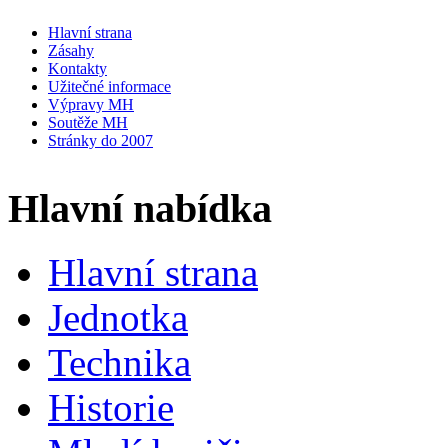
Hlavní strana
Zásahy
Kontakty
Užitečné informace
Výpravy MH
Soutěže MH
Stránky do 2007
Hlavní nabídka
Hlavní strana
Jednotka
Technika
Historie