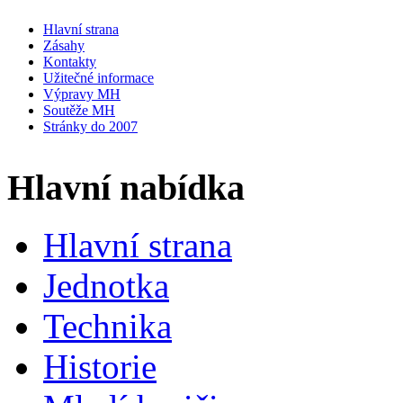
Hlavní strana
Zásahy
Kontakty
Užitečné informace
Výpravy MH
Soutěže MH
Stránky do 2007
Hlavní nabídka
Hlavní strana
Jednotka
Technika
Historie