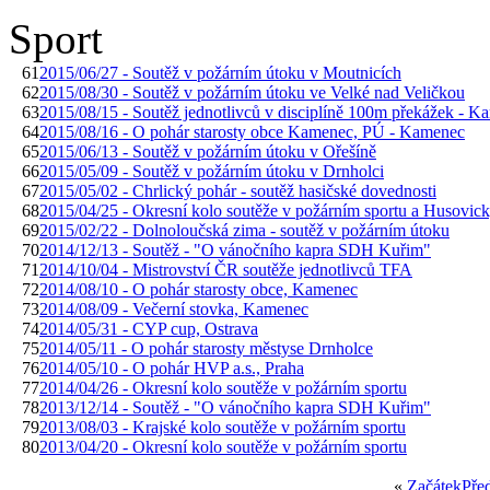
Sport
61
2015/06/27 - Soutěž v požárním útoku v Moutnicích
62
2015/08/30 - Soutěž v požárním útoku ve Velké nad Veličkou
63
2015/08/15 - Soutěž jednotlivců v disciplíně 100m překážek - 
64
2015/08/16 - O pohár starosty obce Kamenec, PÚ - Kamenec
65
2015/06/13 - Soutěž v požárním útoku v Ořešíně
66
2015/05/09 - Soutěž v požárním útoku v Drnholci
67
2015/05/02 - Chrlický pohár - soutěž hasičské dovednosti
68
2015/04/25 - Okresní kolo soutěže v požárním sportu a Husovic
69
2015/02/22 - Dolnoloučská zima - soutěž v požárním útoku
70
2014/12/13 - Soutěž - "O vánočního kapra SDH Kuřim"
71
2014/10/04 - Mistrovství ČR soutěže jednotlivců TFA
72
2014/08/10 - O pohár starosty obce, Kamenec
73
2014/08/09 - Večerní stovka, Kamenec
74
2014/05/31 - CYP cup, Ostrava
75
2014/05/11 - O pohár starosty městyse Drnholce
76
2014/05/10 - O pohár HVP a.s., Praha
77
2014/04/26 - Okresní kolo soutěže v požárním sportu
78
2013/12/14 - Soutěž - "O vánočního kapra SDH Kuřim"
79
2013/08/03 - Krajské kolo soutěže v požárním sportu
80
2013/04/20 - Okresní kolo soutěže v požárním sportu
«
Začátek
Pře