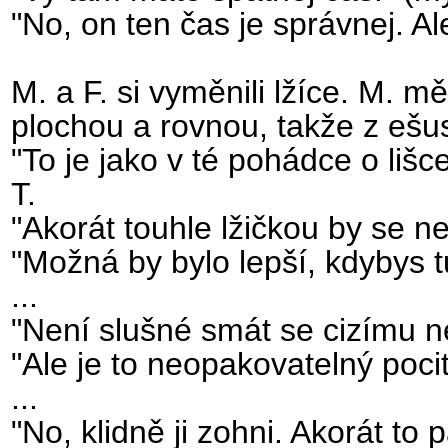
"No, on ten čas je správnej. Ale 
M. a F. si vyměnili lžíce. M. mě
plochou a rovnou, takže z ešusu
"To je jako v té pohádce o lišc
T.
"Akorát touhle lžičkou by se nen
"Možná by bylo lepší, kdybys tu
...
"Není slušné smát se cizímu ne
"Ale je to neopakovatelný pocit.
...
"No, klidně ji zohni. Akorát to p