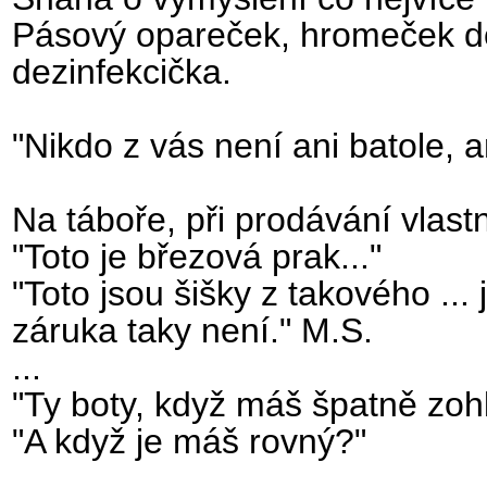
Pásový opareček, hromeček do p
dezinfekcička.
"Nikdo z vás není ani batole, 
Na táboře, při prodávání vlast
"Toto je březová prak..."
"Toto jsou šišky z takového ... 
záruka taky není." M.S.
...
"Ty boty, když máš špatně zohlý
"A když je máš rovný?"