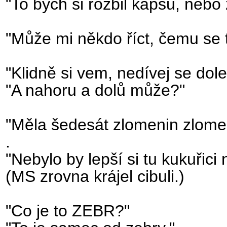
"To bych si rozbil kapsu, nebo
"Může mi někdo říct, čemu se 
"Klidně si vem, nedívej se dol
"A nahoru a dolů může?"
"Měla šedesát zlomenin zlomen
.
"Nebylo by lepší si tu kukuřici
(MS zrovna krájel cibuli.)
"Co je to ZEBR?"