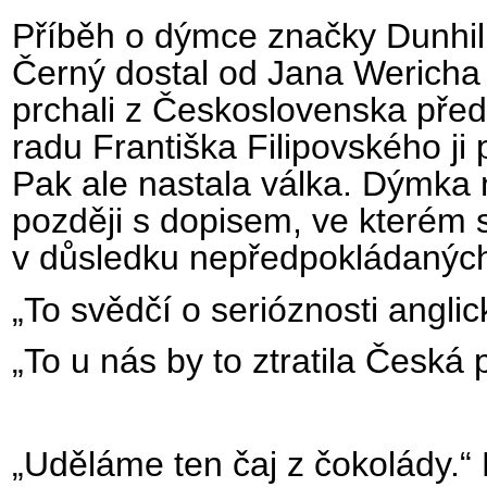
Příběh o dýmce značky Dunhill
Černý dostal od Jana Wericha 
prchali z Československa před
radu Františka Filipovského ji
Pak ale nastala válka. Dýmka 
později s dopisem, ve kterém 
v důsledku nepředpokládaných k
„To svědčí o serióznosti anglic
„To u nás by to ztratila Česká p
„Uděláme ten čaj z čokolády.“ 