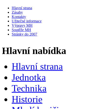
Hlavní strana
Zásahy
Kontakty
Užitečné informace
Výpravy MH
Soutěže MH
Stránky do 2007
Hlavní nabídka
Hlavní strana
Jednotka
Technika
Historie