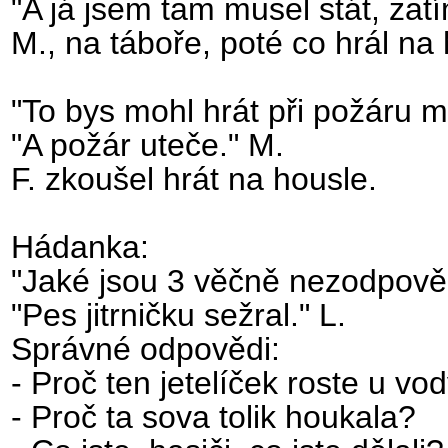
"A já jsem tam musel stát, zat
M., na táboře, poté co hrál na 
"To bys mohl hrát při požáru mí
"A požár uteče." M.
F. zkoušel hrát na housle.
Hádanka:
"Jaké jsou 3 věčně nezodpov
"Pes jitrničku sežral." L.
Správné odpovědi:
- Proč ten jetelíček roste u vo
- Proč ta sova tolik houkala?