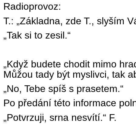
Radioprovoz:
T.: „Základna, zde T., slyším V
„Tak si to zesil.“
„Když budete chodit mimo hrad
Můžou tady být myslivci, tak ab
„No, Tebe spíš s prasetem.“
Po předání této informace pol
„Potvrzuji, srna nesvítí.“ F.