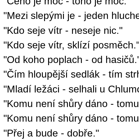
"Čeho je moc - toho je moc."
"Mezi slepými je - jeden hluche
"Kdo seje vítr - neseje nic."
"Kdo seje vítr, sklízí posměch.
"Od koho poplach - od hasičů.
"Čím hloupější sedlák - tím str
"Mladí ležáci - selhali u Chlum
"Komu není shůry dáno - tomu 
"Komu není shůry dáno - tomu 
"Přej a bude - dobře."