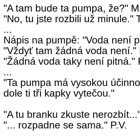
"A tam bude ta pumpa, že?" M
"No, tu jste rozbili už minule." T
...
Nápis na pumpě: "Voda není p
"Vždyť tam žádná voda není."
"Žádná voda taky není pitná." 
...
"Ta pumpa má vysokou účinnost
dole ti tři kapky vytečou."
"A tu branku zkuste nerozbít..."
"... rozpadne se sama." P.V.