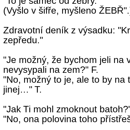
"To je samec od zebry."
(Vyšlo v šifře, myšleno ŽEBŘ".
Zdravotní deník z výsadku: "K
zepředu."
"Je možný, že bychom jeli na 
nevysypali na zem?" F.
"No, možný to je, ale to by na
jinej…" T.
"Jak Ti mohl zmoknout batoh?
"No, ona polovina toho přístře