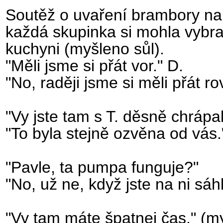
Soutěž o uvaření brambory na 
každá skupinka si mohla vybrat
kuchyni (myšleno sůl).
"Měli jsme si přát vor." D.
"No, raději jsme si měli přát 
"Vy jste tam s T. děsně chrápali
"To byla stejně ozvěna od vás.
"Pavle, ta pumpa funguje?"
"No, už ne, když jste na ni sáhli
"Vy tam máte špatnej čas." (m