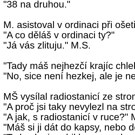
"38 na druhou."
M. asistoval v ordinaci při oše
"A co děláš v ordinaci ty?"
"Já vás zlituju." M.S.
"Tady máš nejhezčí krajíc chleb
"No, sice není hezkej, ale je ne
MŠ vysílal radiostanicí ze str
"A proč jsi taky nevylezl na st
"A jak, s radiostanicí v ruce?" 
"Máš si ji dát do kapsy, nebo 