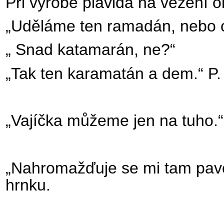
Při výrobě plavida na vezení 
„Uděláme ten ramadán, nebo c
„ Snad katamarán, ne?“
„Tak ten karamatán a dem.“ P.
„Vajíčka můžeme jen na tuho.“
„Nahromažďuje se mi tam pavo
hrnku.