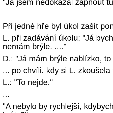
"Já jsem nedokázal zapnout tu
Při jedné hře byl úkol zašít p
L. při zadávání úkolu: "Já byc
nemám brýle. ...."
D.: "Já mám brýle nablízko, to
... po chvíli. kdy si L. zkoušela 
L.: "To nejde."
...
"A nebylo by rychlejší, kdybyc