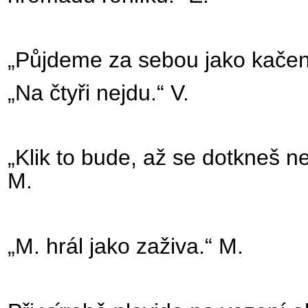
„Půjdeme za sebou jako kačenk
„Na čtyři nejdu.“ V.
„Klik to bude, až se dotkneš n
M.
„M. hrál jako zaživa.“ M.