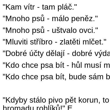
"Kam vítr - tam pláč."
"Mnoho psů - málo peněz."
"Mnoho psů - uštvalo ovci."
"Mluviti stříbro - zlatěti mlčet."
"Dobré účty dělají - dobré výda
"Kdo chce psa bít - hůl musí mí
"Kdo chce psa bít, bude sám bi
"Kdyby stálo pivo pět korun, to
hromadu rohlíků!" E.