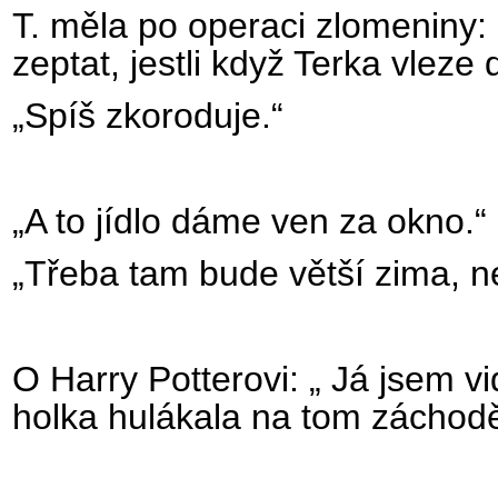
T. měla po operaci zlomeniny:
zeptat, jestli když Terka vleze
„Spíš zkoroduje.“
„A to jídlo dáme ven za okno.“
„Třeba tam bude větší zima, než
O Harry Potterovi: „ Já jsem vid
holka hulákala na tom záchodě