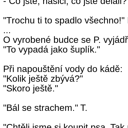
- Co jste, hasiči, co jste dělali?
"Trochu ti to spadlo všechno!"
...
O vyrobené budce se P. vyjádři
"To vypadá jako šuplík."
Při napouštění vody do kádě:
"Kolik ještě zbývá?"
"Skoro ještě."
"Bál se strachem." T.
"Chtěli jsme si koupit psa. Tak