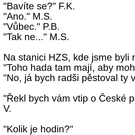
"Bavíte se?" F.K.
"Ano." M.S.
"Vůbec." P.B.
"Tak ne..." M.S.
Na stanici HZS, kde jsme byli 
"Toho hada tam mají, aby mohli
"No, já bych radši pěstoval ty vč
"Řekl bych vám vtip o České po
V.
"Kolik je hodin?"