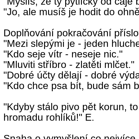
"Myslíš, že ty pytlíčky od čaje
"Jo, ale musíš je hodit do ohně
Doplňování pokračování příslo
"Mezi slepými je - jeden hluche
"Kdo seje vítr - neseje nic."
"Mluviti stříbro - zlatěti mlčet."
"Dobré účty dělají - dobré výda
"Kdo chce psa bít, bude sám bi
"Kdyby stálo pivo pět korun, to
hromadu rohlíků!" E.
Snaha o vymyšlení co nejvíce