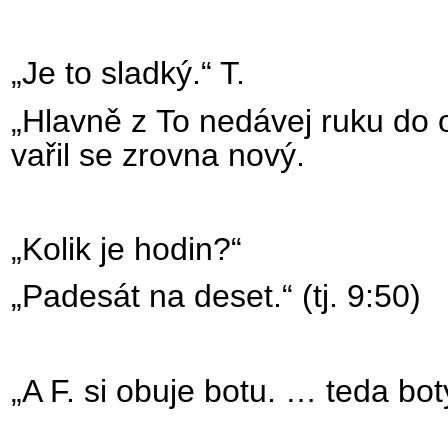
„Je to sladký.“ T.
„Hlavně z To nedávej ruku do oh
vařil se zrovna nový.
„Kolik je hodin?“
„Padesát na deset.“ (tj. 9:50)
„A F. si obuje botu. … teda boty