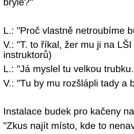
brýle?"
L.: "Proč vlastně netroubíme 
V.: "T. to říkal, žer mu ji na LŠ
instruktorů)
L.: "Já myslel tu velkou trubku.
V.: "Tu by mu rozšlápli tady a b
Instalace budek pro kačeny na
"Zkus najít místo, kde to nena