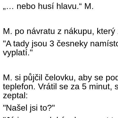
„… nebo husí hlavu.“ M.
M. po návratu z nákupu, který 
"A tady jsou 3 česneky namíst
vyplatí."
M. si půjčil čelovku, aby se po
teplefon. Vrátil se za 5 minut,
zeptal:
"Našel jsi to?"