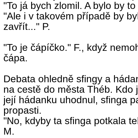
"To já bych zlomil. A bylo by to
"Ale i v takovém případě by b
zavřít..." P.
"To je čápíčko." F., když nemo
čápa.
Debata ohledně sfingy a hádan
na cestě do města Théb. Kdo j
její hádanku uhodnul, sfinga p
propasti.
"No, kdyby ta sfinga potkala te
M.