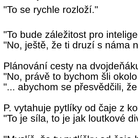
"To se rychle rozloží."
"To bude záležitost pro inteligen
"No, ještě, že ti druzí s náma ne
Plánování cesty na dvojdeňák
"No, právě to bychom šli okol
"... abychom se přesvědčili, že 
P. vytahuje pytlíky od čaje z ko
"To je síla, to je jak loutkové d