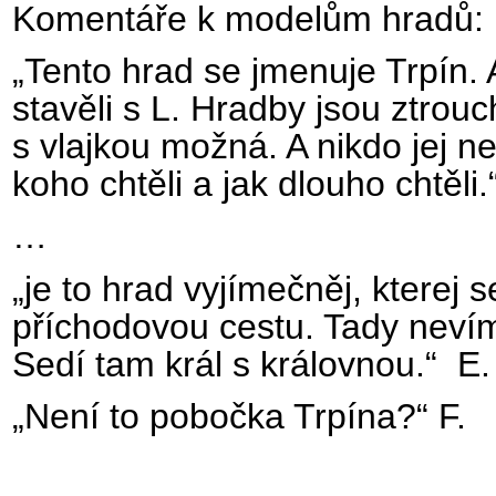
Komentáře k modelům hradů:
„Tento hrad se jmenuje Trpín. 
stavěli s L. Hradby jsou ztrouch
s vlajkou možná. A nikdo jej n
koho chtěli a jak dlouho chtěli.
…
„je to hrad vyjímečněj, kterej 
příchodovou cestu. Tady nevím
Sedí tam král s královnou.“ E.
„Není to pobočka Trpína?“ F.